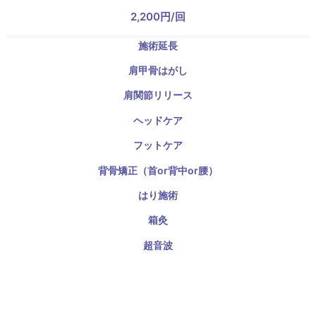
2,200円/回
施術延長
肩甲骨はがし
肩関節リリース
ヘッドケア
フットケア
背骨矯正（首or背中or腰）
はり施術
箱灸
超音波